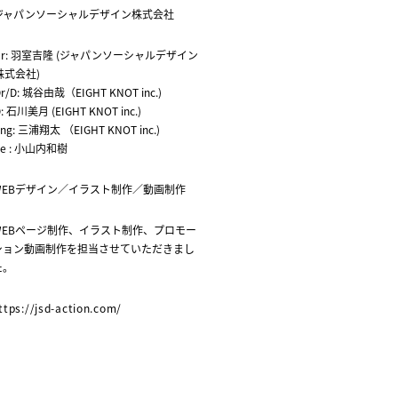
ジャパンソーシャルデザイン株式会社
Pr: 羽室吉隆 (ジャパンソーシャルデザイン
株式会社)
r/D: 城谷由哉（EIGHT KNOT inc.)
: 石川美月 (EIGHT KNOT inc.)
ng: 三浦翔太 （EIGHT KNOT inc.)
Ve : 小山内和樹
WEBデザイン／イラスト制作／動画制作
WEBページ制作、イラスト制作、プロモー
ション動画制作を担当させていただきまし
た。
ttps://jsd-action.com/