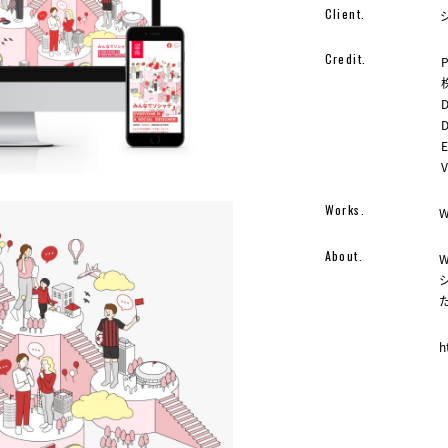
Client.
Credit.
D
D
E
Works.
About.
h