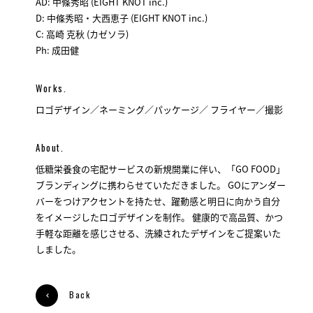
AD: 中條秀昭 (EIGHT KNOT inc.)
D: 中條秀昭・大西恵子 (EIGHT KNOT inc.)
C: 高崎 克秋 (カゼソラ)
Ph: 成田健
Works.
ロゴデザイン／ネーミング／パッケージ／ フライヤー／撮影
About.
低糖栄養食の宅配サービスの新規開業に伴い、「GO FOOD」
ブランディングに携わらせていただきました。 GOにアンダー
バーをつけアクセントを持たせ、躍動感と明日に向かう自分
をイメージしたロゴデザインを制作。 健康的で高品質、かつ
手軽な距離を感じさせる、洗練されたデザインをご提案いた
しました。
Back