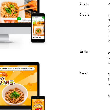
Client.
Credit.
A
D
Works.
About.
h