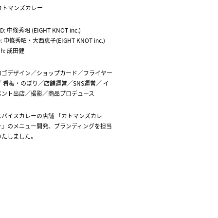
カトマンズカレー
D: 中條秀昭 (EIGHT KNOT inc.)
D: 中條秀昭・大西恵子(EIGHT KNOT inc.)
Ph: 成田健
ロゴデザイン／ショップカード／フライヤー
／ 看板・のぼり／店舗運営／SNS運営／ イ
ベント出店／撮影／商品プロデュース
スパイスカレーの店舗 「カトマンズカレ
ー」のメニュー開発、ブランディングを担当
いたしました。