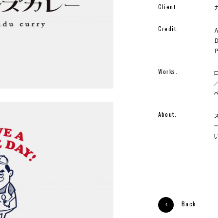
Client.
Credit.
A
Works.
About.
Back