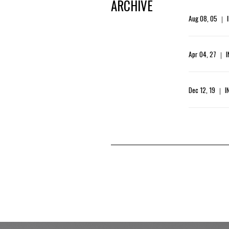
ARCHIVE
Aug 08, 05
I
Apr 04, 27
I
Dec 12, 19
I